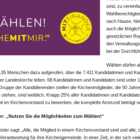
sind, zu vereinf
Wahlberechtigten
nach Hause. Neb
auch die Möglic
gesetzlichen Reg
den Verwaltungs
bei der Durchfüh
Wählen dürfen all
135 Menschen dazu aufgerufen, über die 7.411 Kandidatinnen und Kan
r Landeskirche leiten. 68 Kandidatinnen und Kandidaten sind unter 18
Gruppe der Kandidierenden stellen die Kirchenmitglieder, die 50 Jahre
n stehen, sind weiblich. Knapp 25% aller Kandidatinnen und Kandidate
beit im Kirchenvorstand zu bewerben, die komplette Amtszeit beträgt 
r: „Nutzen Sie die Möglichkeiten zum Wählen!“
ter sagt: „Alle, die Mitglied in einem Kirchenvorstand sind und alle, 
erantwortung für ihre Kirchengemeinde. In einer Zeit, in der sich viel