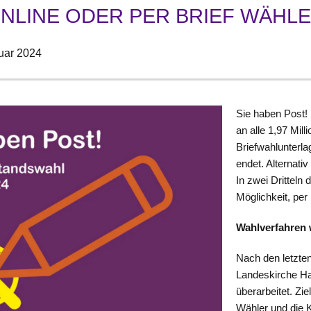
NLINE ODER PER BRIEF WÄHL
uar 2024
Sie haben Post!
an alle 1,97 Mil
Briefwahlunterla
endet. Alternati
In zwei Dritteln
Möglichkeit, pe
Wahlverfahren 
Nach den letzte
Landeskirche Ha
überarbeitet. Zi
Wähler und die K