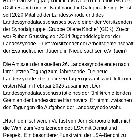
Ruben Grüssing (35) kommt aus Detern im Landkreis Leer
(Ostfriesland) und ist Kaufmann für Dialogmarketing. Er ist
seit 2020 Mitglied der Landessynode und des
Landessynodalausschusses sowie einer der Vorsitzenden
der Synodalgruppe „Gruppe Offene Kirche“ (GOK). Zuvor
war Ruben Grüssing seit 2014 Jugenddelegierter der
Landessynode. Er ist Vorsitzender der Arbeitsgemeinschaft
der Evangelischen Jugend in Niedersachsen e.V. (aejn).
Die Amtszeit der aktuellen 26. Landessynode endet nach
ihrer letzten Tagung zum Jahresende. Die neue
Landessynode, die in diesen Tagen gewählt wird, tritt zum
ersten Mal im Februar 2026 zusammen. Der
Landessynodalausschuss ist eines der fünf kirchleitenden
Gremien der Landeskirche Hannovers. Er nimmt zwischen
den Tagungen die Aufgaben der Landessynode wahr.
„Nach dem schweren Verlust von Jörn Surborg erfüllt mich
die Wahl zum Vorsitzenden des LSA mit Demut und
Respekt. Ein besonderer Punkt wird der LSA-Bericht zu