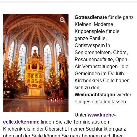
Gottesdienste
für die ganz
Kleinen. Moderne
Krippenspiele für die
ganze Familie.
Christvespern in
Seniorenheimen. Chöre,
Posaunenauftritte, Open-
Air-Veranstaltungen - die
Gemeinden im Ev.-luth.
Kirchenkreis Celle haben
sich zu den
Weihnachtstagen
wieder
einiges einfallen lassen.
Unter
www.kirche-
celle.de/termine
finden Sie alle Termine aus dem
Kirchenkreis in der Übersicht. In einer Suchfunktion ganz
oben auf der Seite können Sie ganz bequem nach Ihrer