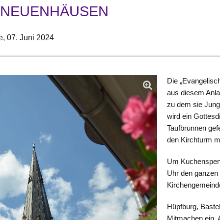
 NEUENHÄUSEN
e,
07. Juni 2024
Die „Evangelisch
aus diesem Anla
zu dem sie Junge
wird ein Gottesd
Taufbrunnen gefe
den Kirchturm m
Um Kuchenspende
Uhr den ganzen T
Kirchengemeinde
Hüpfburg, Bastel
Mitmachen ein. A