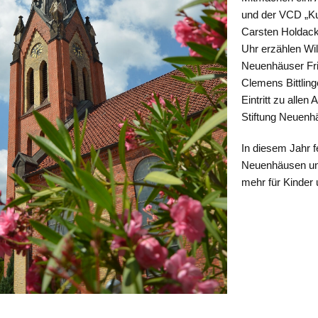
und der VCD „Kut
Carsten Holdack
Uhr erzählen Wi
Neuenhäuser Frie
Clemens Bittling
Eintritt zu allen 
Stiftung Neuenh
In diesem Jahr f
Neuenhäusen und
mehr für Kinder