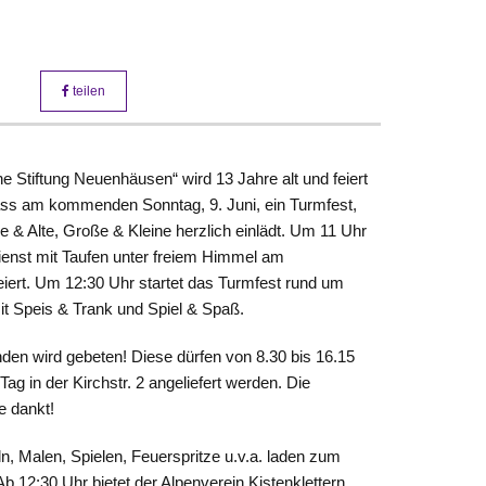
teilen
e Stiftung Neuenhäusen“ wird 13 Jahre alt und feiert
ss am kommenden Sonntag, 9. Juni, ein Turmfest,
 & Alte, Große & Kleine herzlich einlädt. Um 11 Uhr
ienst mit Taufen unter freiem Himmel am
iert. Um 12:30 Uhr startet das Turmfest rund um
it Speis & Trank und Spiel & Spaß.
n wird gebeten! Diese dürfen von 8.30 bis 16.15
ag in der Kirchstr. 2 angeliefert werden. Die
 dankt!
n, Malen, Spielen, Feuerspritze u.v.a. laden zum
b 12:30 Uhr bietet der Alpenverein Kistenklettern