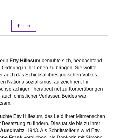
teilen
erin
Etty Hillesum
bemühte sich, beobachtend
 Ordnung in ihr Leben zu bringen. Sie wollte
er auch das Schicksal ihres jüdischen Volkes,
den Nationalsozialismus, aufzeichnen. Ihr
tschsprachiger Therapeut riet zu Körperübungen
 auch christlicher Verfasser. Beides war
rksam.
suchte Etty Hillesum, das Leid ihrer Mitmenschen
 Besatzung zu lindern. Dies tat sie bis zu ihrer
 Auschwitz
, 1943. Als Schriftstellerin wird Etty
nne Frank
verglichen, als Denkerin mit Simone