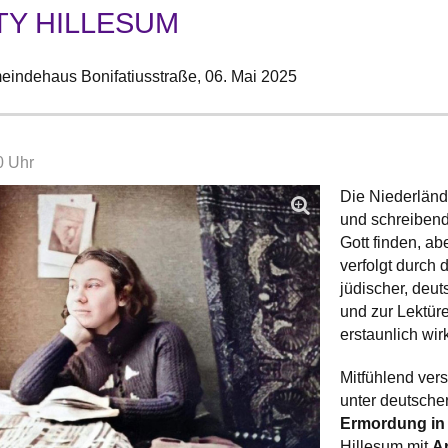
TY HILLESUM
indehaus Bonifatiusstraße,
06. Mai 2025
0 Uhr
Die Niederländ
und schreibend
Gott finden, ab
verfolgt durch 
jüdischer, deu
und zur Lektüre
erstaunlich wi
Mitfühlend ver
unter deutscher
Ermordung in
Hillesum mit
A