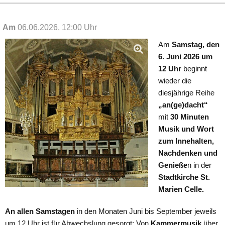
Am
06.06.2026, 12:00 Uhr
Am
Samstag, den
6. Juni 2026 um
12 Uhr
beginnt
wieder die
diesjährige Reihe
„an(ge)dacht“
mit
30 Minuten
Musik und Wort
zum Innehalten,
Nachdenken und
Genieße
n in der
Stadtkirche St.
Marien Celle.
An allen Samstagen
in den Monaten Juni bis September jeweils
um 12 Uhr ist für Abwechslung gesorgt: Von
Kammermusik
über